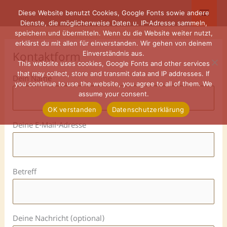
Zum
Haup
Diese Website benutzt Cookies, Google Fonts sowie andere
Inhalt
Dienste, die möglicherweise Daten u. IP-Adresse sammeln,
springen
speichern und übermitteln. Wenn du die Website weiter nutzt,
erklärst du mit allen für einverstanden. Wir gehen von deinem
Kontaktform
Einverständnis aus.
This website uses cookies, Google Fonts and other services
that may collect, store and transmit data and IP addresses. If
Dein Name
you continue to use the website, you agree to all of them. We
assume your consent.
OK verstanden
Datenschutzerklärung
Deine E-Mail-Adresse
Betreff
Deine Nachricht (optional)