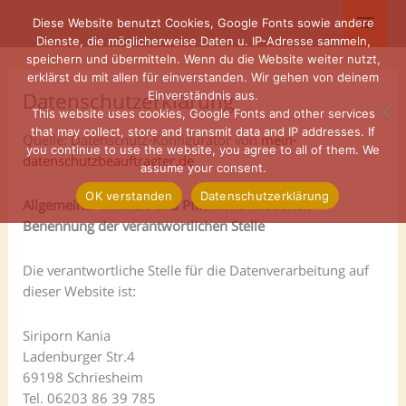
Zum
Haup
Diese Website benutzt Cookies, Google Fonts sowie andere
Inhalt
Dienste, die möglicherweise Daten u. IP-Adresse sammeln,
springen
speichern und übermitteln. Wenn du die Website weiter nutzt,
erklärst du mit allen für einverstanden. Wir gehen von deinem
Datenschutzerklärung
Einverständnis aus.
This website uses cookies, Google Fonts and other services
that may collect, store and transmit data and IP addresses. If
Quelle: Datenschutz-Konfigurator von
mein-
you continue to use the website, you agree to all of them. We
datenschutzbeauftragter.de
assume your consent.
OK verstanden
Datenschutzerklärung
Allgemeiner Hinweis und Pflichtinformationen
Benennung der verantwortlichen Stelle
Die verantwortliche Stelle für die Datenverarbeitung auf
dieser Website ist:
Siriporn Kania
Ladenburger Str.4
69198 Schriesheim
Tel. 06203 86 39 785